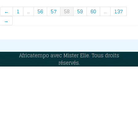
←
1
...
56
57
58
59
60
...
137
→
Africatempo avec Mister Elie. Tous droits
réservés.